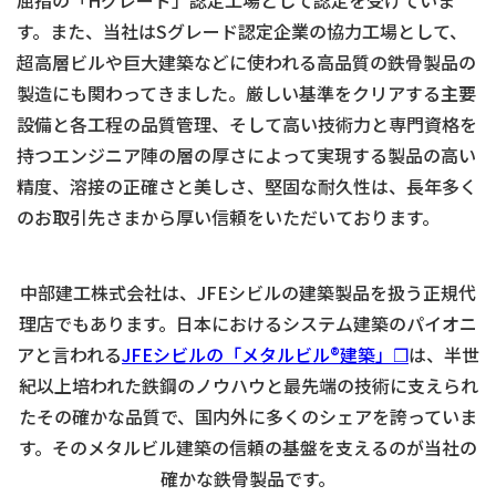
す。また、当社はSグレード認定企業の協力工場として、
超高層ビルや巨大建築などに使われる高品質の鉄骨製品の
製造にも関わってきました。厳しい基準をクリアする主要
設備と各工程の品質管理、そして高い技術力と専門資格を
持つエンジニア陣の層の厚さによって実現する製品の高い
精度、溶接の正確さと美しさ、堅固な耐久性は、長年多く
のお取引先さまから厚い信頼をいただいております。
中部建工株式会社は、JFEシビルの建築製品を扱う正規代
理店でもあります。日本におけるシステム建築のパイオニ
アと言われる
JFEシビルの「メタルビル®建築」❐
は、半世
紀以上培われた鉄鋼のノウハウと最先端の技術に支えられ
たその確かな品質で、国内外に多くのシェアを誇っていま
す。そのメタルビル建築の信頼の基盤を支えるのが当社の
確かな鉄骨製品です。