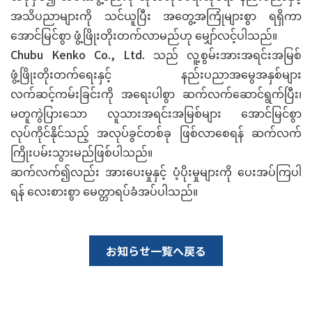
အသိပညာများကို သင်ယူပြီး အတွေ့အကြုံများစွာ ရရှိကာ
အောင်မြင်စွာ ဖွံ့ဖြိုးတိုးတက်လာမည်ဟု မျှော်လင့်ပါသည်။
Chubu Kenko Co., Ltd. သည် လူ့စွမ်းအားအရင်းအမြစ်
ဖွံ့ဖြိုးတိုးတက်ရေးနှင့် နည်းပညာအမွေအနှစ်များ
လက်ဆင့်ကမ်းခြင်းကို အရေးပါစွာ ဆက်လက်ဆောင်ရွက်ပြီး၊
မတူကွဲပြားသော လူသားအရင်းအမြစ်များ အောင်မြင်စွာ
လုပ်ကိုင်နိုင်သည့် အလုပ်ခွင်တစ်ခု ဖြစ်လာစေရန် ဆက်လက်
ကြိုးပမ်းသွားမည်ဖြစ်ပါသည်။
ဆက်လက်၍လည်း အားပေးမှုနှင့် ပံ့ပိုးမှုများကို ပေးအပ်ကြပါ
ရန် လေးစားစွာ မေတ္တာရပ်ခံအပ်ပါသည်။
お知らせ一覧へ戻る