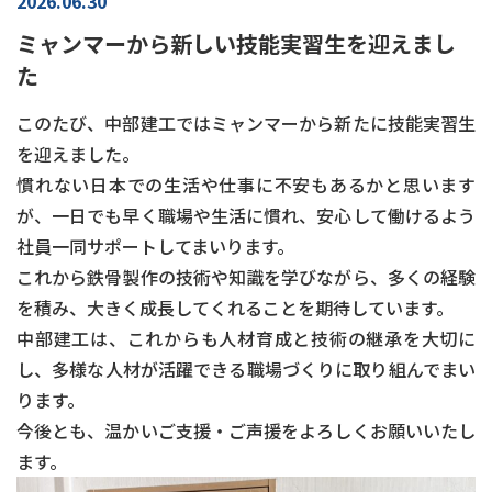
2026.06.30
ミャンマーから新しい技能実習生を迎えまし
た
このたび、中部建工ではミャンマーから新たに技能実習生
を迎えました。
慣れない日本での生活や仕事に不安もあるかと思います
が、一日でも早く職場や生活に慣れ、安心して働けるよう
社員一同サポートしてまいります。
これから鉄骨製作の技術や知識を学びながら、多くの経験
を積み、大きく成長してくれることを期待しています。
中部建工は、これからも人材育成と技術の継承を大切に
し、多様な人材が活躍できる職場づくりに取り組んでまい
ります。
今後とも、温かいご支援・ご声援をよろしくお願いいたし
ます。