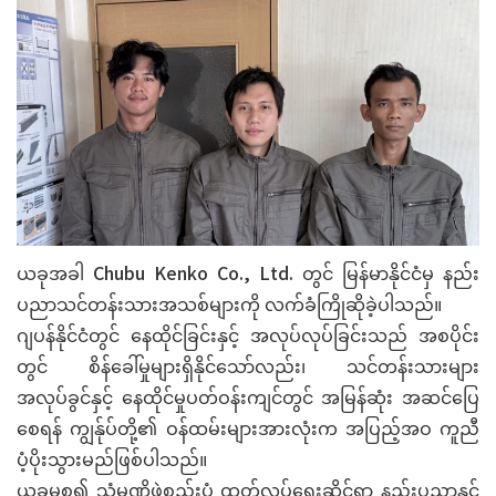
ယခုအခါ Chubu Kenko Co., Ltd. တွင် မြန်မာနိုင်ငံမှ နည်း
ပညာသင်တန်းသားအသစ်များကို လက်ခံကြိုဆိုခဲ့ပါသည်။
ဂျပန်နိုင်ငံတွင် နေထိုင်ခြင်းနှင့် အလုပ်လုပ်ခြင်းသည် အစပိုင်း
တွင် စိန်ခေါ်မှုများရှိနိုင်သော်လည်း၊ သင်တန်းသားများ
အလုပ်ခွင်နှင့် နေထိုင်မှုပတ်ဝန်းကျင်တွင် အမြန်ဆုံး အဆင်ပြေ
စေရန် ကျွန်ုပ်တို့၏ ဝန်ထမ်းများအားလုံးက အပြည့်အဝ ကူညီ
ပံ့ပိုးသွားမည်ဖြစ်ပါသည်။
ယခုမှစ၍ သံမဏိဖွဲ့စည်းပုံ ထုတ်လုပ်ရေးဆိုင်ရာ နည်းပညာနှင့်