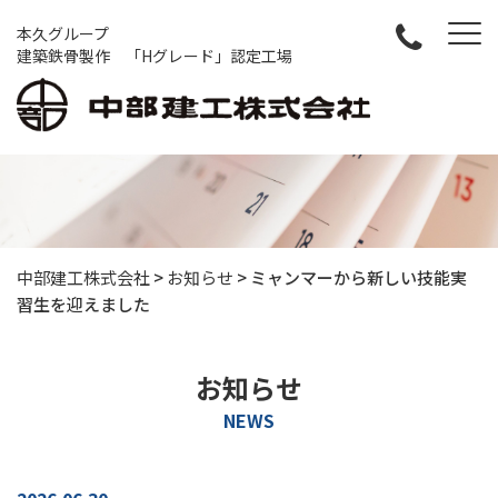
本久グループ
建築鉄骨製作 「Hグレード」認定工場
中部建工株式会社
>
お知らせ
>
ミャンマーから新しい技能実
習生を迎えました
お知らせ
NEWS