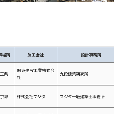
事場所
施⼯会社
設計事務所
関東建設⼯業株式会
⽟県
九段建築研究所
社
京都
株式会社フジタ
フジタ⼀級建築⼠事務所