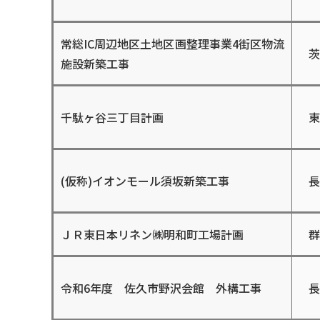
常総IC周辺地区土地区画整理事業4街区物流
茨
施設新築工事
千駄ヶ谷三丁目計画
東
(仮称)イオンモール須坂新築工事
長
ＪＲ東日本リネン㈱明和町工場計画
群
令和6年度 佐久市野沢会館 外構工事
長