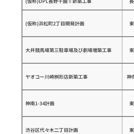
(仮称)DPL長野千曲Ⅱ新築工事
長
(仮称)浜松町2丁目開発計画
東
大井競馬場第三駐車場及び劇場増築工事
東
ヤオコー川崎桝形店新築工事
神
神南1-34計画
東
渋谷区代々木二丁目計画
東