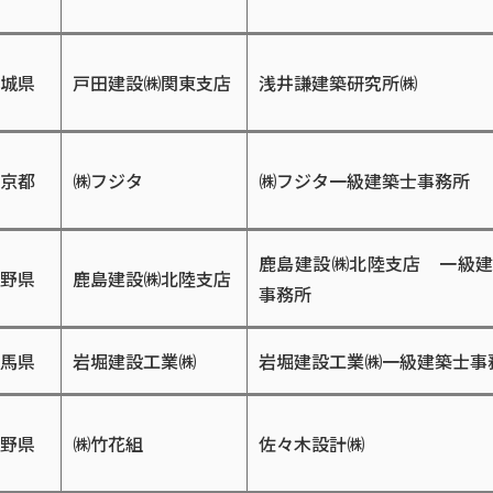
城県
戸田建設㈱関東支店
浅井謙建築研究所㈱
京都
㈱フジタ
㈱フジタ一級建築士事務所
鹿島建設㈱北陸支店 一級
野県
鹿島建設㈱北陸支店
事務所
馬県
岩堀建設工業㈱
岩堀建設工業㈱一級建築士事
野県
㈱竹花組
佐々木設計㈱