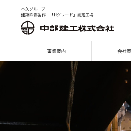
本久グループ
建築鉄骨製作 「Hグレード」認定工場
事業案内
会社