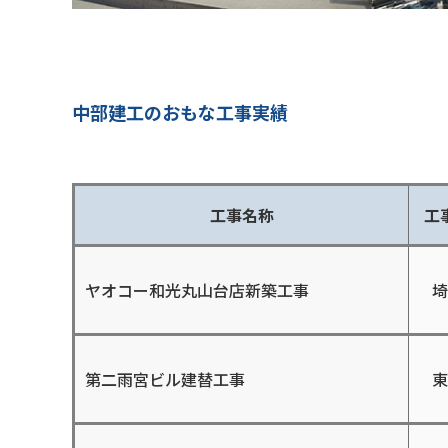
中部建⼯のおもな⼯事実績
⼯事名称
工
ヤオコー和光丸⼭台店新築⼯事
埼
第⼆⾬宮ビル建替⼯事
東