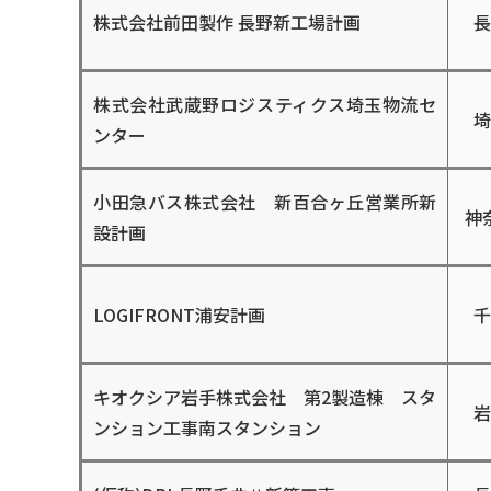
株式会社前⽥製作 ⻑野新⼯場計画
⻑
株式会社武蔵野ロジスティクス埼⽟物流セ
埼
ンター
小田急バス株式会社 新百合ヶ丘営業所新
神
設計画
LOGIFRONT浦安計画
千
キオクシア岩手株式会社 第2製造棟 スタ
岩
ンション工事南スタンション