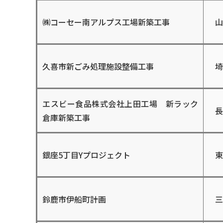
㈱コーセー南アルプス工場新築工事
山
久喜市新ごみ処理施設整備工事
埼
エスビー食品株式会社上田工場 新ラック
長
倉庫新築工事
銀座5丁目Yプロジェクト
東
鈴鹿市伊船町計画
三